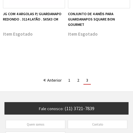
JG COM 4 ARGOLAS P/ GUARDANAPO
CONJUNTO DE 4 ANÉIS PARA
REDONDO . 3114 LATÃO . 5X5X3 CM
GUARDANAPOS SQUARE BON
GOURMET
Esgotado
Esgotado
Anterior
1
2
3
(11) 3721-7839
Fale conosco:
Quem somos
Contato