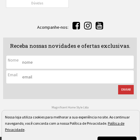
Dúvidas
Acompanhe-nos:
Receba nossas novidades e ofertas exclusivas.
Nome
Email
ENVIAR
Magnificent Home Style Ltda
CNPJ: 04.080.097/0001-40
Rua Regente Leon Kaniefsky, 522 - Vl. Progredior
Nossa loja utiliza cookies para melhorar a sua experiência no site. Ao continuar
São Paulo/SP - Cep: 05617-030
navegando, você concorda com a nossa Política de Privacidade.
Política de
Os preços, quantidade em estoque e condições de pagamento apresentados neste site não valem
necessariamente para nossa loja física e podem sofrer alterações sem prévia notificação. Imagens
Privacidade
.
meramente ilustrativas. Pedidos sujeitos a análise e confirmação de dados.