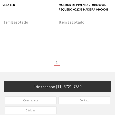
VELA LED
MOEDOR DE PIMENTA . . 01000008 .
PEQUENO 022233 MADEIRA 01000008
Esgotado
Esgotado
1
(11) 3721-7839
Fale conosco:
Quem somos
Contato
Dúvidas