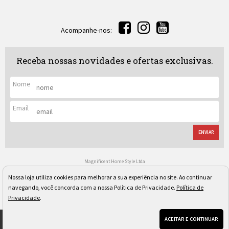
Acompanhe-nos:
Receba nossas novidades e ofertas exclusivas.
Nome
Email
ENVIAR
Magnificent Home Style Ltda
CNPJ: 04.080.097/0001-40
Rua Regente Leon Kaniefsky, 522 - Vl. Progredior
Nossa loja utiliza cookies para melhorar a sua experiência no site. Ao continuar
São Paulo/SP - Cep: 05617-030
navegando, você concorda com a nossa Política de Privacidade.
Política de
Os preços, quantidade em estoque e condições de pagamento apresentados neste site não valem
necessariamente para nossa loja física e podem sofrer alterações sem prévia notificação. Imagens
Privacidade
.
meramente ilustrativas. Pedidos sujeitos a análise e confirmação de dados.
ACEITAR E CONTINUAR