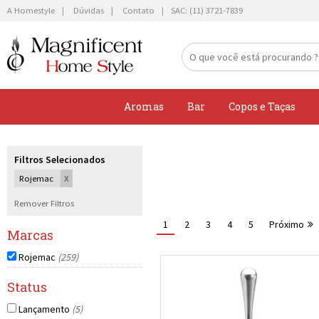
A Homestyle
Dúvidas
Contato
Aromas
Bar
Copos e Taças
Difusor
Acessórios para Bar
Linha Bar
Iluminação e Cia
Para Bebidas
Louça
Banheiro
Assar
Balanças e Medidores
Filtros Selecionados
Perfume
Mundo Vinho
Linha Mesa
Porta Retratos
Para Lanches
Organização
Casa
Conjunto de Panelas
Para Ralar, Cortar e Fatiar
Rojemac
X
Baldes e Cooler
Dia a Dia
Vasos & Flores
Para Massa
Servir
Cozinha
Grills e Frigideiras
Utensilios do Chefe
Remover Filtros
1
2
3
4
5
Próximo
Móveis e Peças Decorativas
Talheres
Panelas Avulsas
Moedores e Galheteiros
Rojemac
(259)
Fervedores
Lançamento
(5)