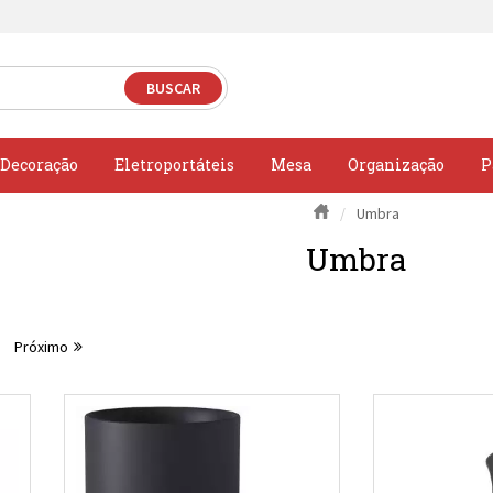
Decoração
Eletroportáteis
Mesa
Organização
P
Umbra
Umbra
Próximo