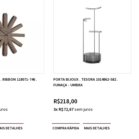
. RIBBON 118071-746 .
PORTA BIJOUX . TESORA 1014862-582 .
FUMAÇA - UMBRA
R$218,00
3x R$72,67