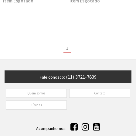
Esgotado
Esgotado
1
(11) 3721-7839
Fale conosco:
Quem somos
Contato
Dúvidas
Acompanhe-nos: