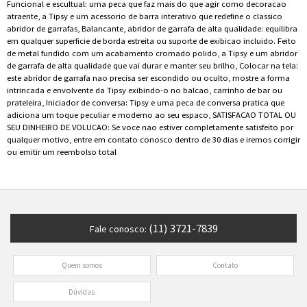
Funcional e escultual: uma peca que faz mais do que agir como decoracao
atraente, a Tipsy e um acessorio de barra interativo que redefine o classico
abridor de garrafas, Balancante, abridor de garrafa de alta qualidade: equilibra
em qualquer superficie de borda estreita ou suporte de exibicao incluido. Feito
de metal fundido com um acabamento cromado polido, a Tipsy e um abridor
de garrafa de alta qualidade que vai durar e manter seu brilho, Colocar na tela:
este abridor de garrafa nao precisa ser escondido ou oculto, mostre a forma
intrincada e envolvente da Tipsy exibindo-o no balcao, carrinho de bar ou
prateleira, Iniciador de conversa: Tipsy e uma peca de conversa pratica que
adiciona um toque peculiar e moderno ao seu espaco, SATISFACAO TOTAL OU
SEU DINHEIRO DE VOLUCAO: Se voce nao estiver completamente satisfeito por
qualquer motivo, entre em contato conosco dentro de 30 dias e iremos corrigir
ou emitir um reembolso total
(11) 3721-7839
Fale conosco:
Quem somos
Contato
Dúvidas