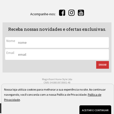
Acompanhe-nos:
Receba nossas novidades e ofertas exclusivas.
Nome
Email
ENVIAR
Magnificent Home Style Ltda
CNPJ: 04.080.097/0001-40
Rua Regente Leon Kaniefsky, 522 - Vl. Progredior
São Paulo/SP - Cep: 05617-030
Nossa loja utiliza cookies para melhorar a sua experiência no site. Ao continuar
Os preços, quantidade em estoque e condições de pagamento apresentados neste site não valem
navegando, você concorda com a nossa Política de Privacidade.
Política de
necessariamente para nossa loja física e podem sofrer alterações sem prévia notificação. Imagens
meramente ilustrativas. Pedidos sujeitos a análise e confirmação de dados.
Privacidade
.
ACEITAR E CONTINUAR