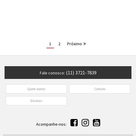
1
2
Próximo
(11) 3721-7839
Fale conosco:
Quem somos
Contato
Dúvidas
Acompanhe-nos: