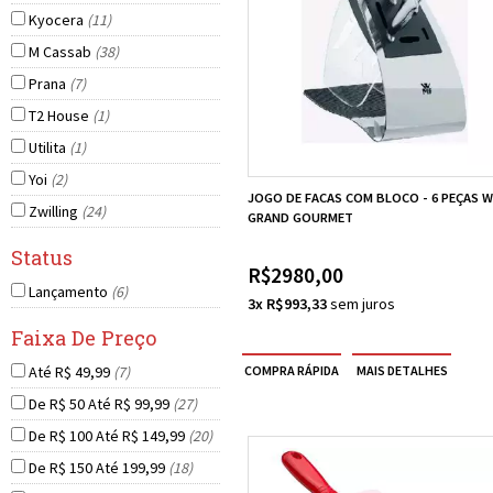
Kyocera
(11)
M Cassab
(38)
Prana
(7)
T2 House
(1)
Utilita
(1)
Yoi
(2)
JOGO DE FACAS COM BLOCO - 6 PEÇAS 
Zwilling
(24)
GRAND GOURMET
R$2980,00
Lançamento
(6)
3x R$993,33
Até R$ 49,99
(7)
De R$ 50 Até R$ 99,99
(27)
De R$ 100 Até R$ 149,99
(20)
De R$ 150 Até 199,99
(18)