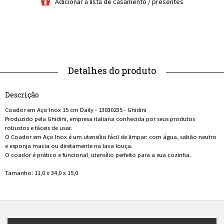
Descrição
Coador em Aço Inox 15 cm Daily - 13030235 - Ghidini
Produzido pela Ghidini, empresa italiana conhecida por seus produtos
robustos e fáceis de usar.
O Coador em Aço Inox é um utensílio fácil de limpar: com água, sabão neutro
e esponja macia ou diretamente na lava louça.
O coador é prático e funcional, utensílio perfeito para a sua cozinha.
Tamanho: 11,0 x 34,0 x 15,0