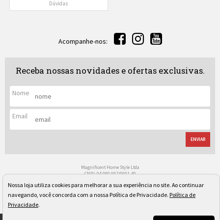
Dúvidas
Acompanhe-nos:
Receba nossas novidades e ofertas exclusivas.
Nome
Email
ENVIAR
Magnificent Home Style Ltda
CNPJ: 04.080.097/0001-40
Rua Regente Leon Kaniefsky, 522 - Vl. Progredior
Nossa loja utiliza cookies para melhorar a sua experiência no site. Ao continuar
São Paulo/SP - Cep: 05617-030
Os preços, quantidade em estoque e condições de pagamento apresentados neste site não valem
navegando, você concorda com a nossa Política de Privacidade.
Política de
necessariamente para nossa loja física e podem sofrer alterações sem prévia notificação. Imagens
Privacidade
.
meramente ilustrativas. Pedidos sujeitos a análise e confirmação de dados.