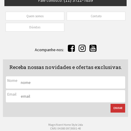
(11) 3721-7839
Fale conosco:
Quem somos
Contato
Dúvidas
Acompanhe-nos:
Receba nossas novidades e ofertas exclusivas.
Nome
Email
ENVIAR
Magnificent Home Style Ltda
CNPJ: 04.080.097/0001-40