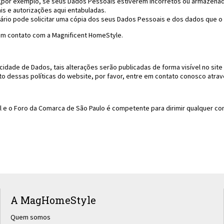
ados (por exemplo, se seus Dados Pessoais estiverem incorretos ou armaze
s e autorizações aqui entabuladas.
suário pode solicitar uma cópia dos seus Dados Pessoais e dos dados que o
 em contato com a Magnificent HomeStyle.
idade de Dados, tais alterações serão publicadas de forma visível no site d
to dessas políticas do website, por favor, entre em contato conosco atra
asil e o Foro da Comarca de São Paulo é competente para dirimir qualquer 
A MagHomeStyle
Quem somos