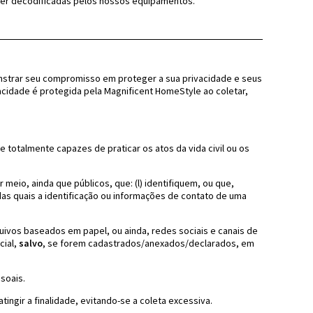
 ser decodificadas pelos nossos equipamentos.
onstrar seu compromisso em proteger a sua privacidade e seus
cidade é protegida pela Magnificent HomeStyle ao coletar,
 e totalmente capazes de praticar os atos da vida civil ou os
meio, ainda que públicos, que: (l) identifiquem, ou que,
as quais a identificação ou informações de contato de uma
ivos baseados em papel, ou ainda, redes sociais e canais de
cial,
salvo
, se forem cadastrados/anexados/declarados, em
soais.
ingir a finalidade, evitando-se a coleta excessiva.