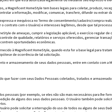
uações em que está autorizada legalmente ou mediante seu expresso e ine
 a Magnificent HomeStyle tem bases legais para coletar, produzir, receptar, 
controlar a informação, modificar, comunicar, transferir, difundir ou extrair 
 expressa e inequívoca no Termo de consentimento/cadastro/compra realiz
 o contrato com o Usuário) e interesses legítimos, desde que tal processa
Style de ameaças, cumprir a legislação aplicável, o exercício regular de di
o controle de qualidade, relatórios e serviços oferecidos, gerenciar trans
encontrem oportunidades econômicas.
fornecido à Magnificent HomeStyle, quando esta for a base legal para tra
pótese de ocorrência de tal solicitação.
mento e armazenamento de seus dados pessoais, entre em contato com a Ma
do que fazer com seus Dados Pessoais coletados, tratados e armazenados,
dados pessoais (por exemplo, se eles não são mais necessários para lhe forn
tar a edição de alguns dos seus dados pessoais. O Usuário também pode soli
etos.
o Usuário pode solicitar a interrupção do uso de todos ou alguns de seus D