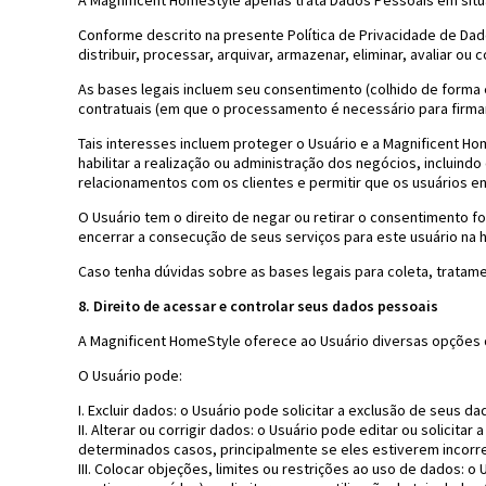
A Magnificent HomeStyle apenas trata Dados Pessoais em sit
Conforme descrito na presente Política de Privacidade de Dados,
distribuir, processar, arquivar, armazenar, eliminar, avaliar ou 
As bases legais incluem seu consentimento (colhido de forma
contratuais (em que o processamento é necessário para firmar
Tais interesses incluem proteger o Usuário e a Magnificent Home
habilitar a realização ou administração dos negócios, incluind
relacionamentos com os clientes e permitir que os usuários 
O Usuário tem o direito de negar ou retirar o consentimento 
encerrar a consecução de seus serviços para este usuário na hi
Caso tenha dúvidas sobre as bases legais para coleta, trata
8. Direito de acessar e controlar seus dados pessoais
A Magnificent HomeStyle oferece ao Usuário diversas opções 
O Usuário pode:
I. Excluir dados: o Usuário pode solicitar a exclusão de seus 
II. Alterar ou corrigir dados: o Usuário pode editar ou solici
determinados casos, principalmente se eles estiverem incorr
III. Colocar objeções, limites ou restrições ao uso de dados: 