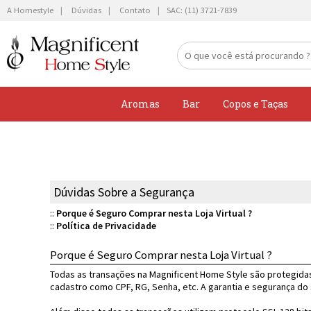
A Homestyle
Dúvidas
Contato
Aromas
Bar
Copos e Taças
Difusor
Acessórios para Bar
Linha Bar
Iluminação e Cia
Para Bebidas
Louça
Banheiro
Assar
Balanças e Medidores
Perfume
Mundo Vinho
Linha Mesa
Porta Retratos
Para Lanches
Organização
Casa
Conjunto de Panelas
Para Ralar, Cortar e Fatiar
Dúvidas Sobre a Segurança
Baldes e Cooler
Dia a Dia
Vasos & Flores
Para Massa
Servir
Cozinha
Grills e Frigideiras
Utensilios do Chefe
::
Porque é Seguro Comprar nesta Loja Virtual ?
::
Política de Privacidade
Móveis e Peças Decorativas
Talheres
Panelas Avulsas
Moedores e Galheteiros
Porque é Seguro Comprar nesta Loja Virtual ?
Fervedores
Todas as transações na Magnificent Home Style são protegida
cadastro como CPF, RG, Senha, etc. A garantia e segurança do