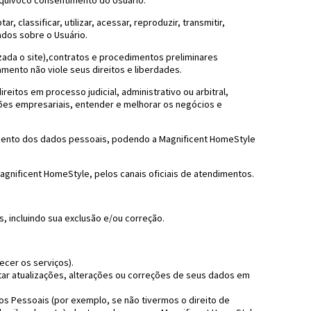
quívoco consentimento do Usuário.
classificar, utilizar, acessar, reproduzir, transmitir,
dados sobre o Usuário.
ada o site),contratos e procedimentos preliminares
mento não viole seus direitos e liberdades.
reitos em processo judicial, administrativo ou arbitral,
ações empresariais, entender e melhorar os negócios e
tamento dos dados pessoais, podendo a Magnificent HomeStyle
gnificent HomeStyle, pelos canais oficiais de atendimentos.
 incluindo sua exclusão e/ou correção.
ecer os serviços).
citar atualizações, alterações ou correções de seus dados em
ados Pessoais (por exemplo, se não tivermos o direito de