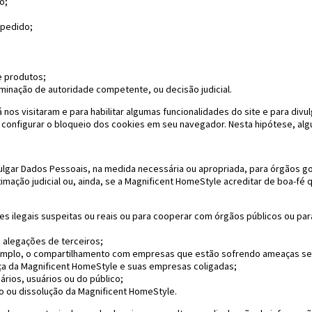
o;
 pedido;
e produtos;
minação de autoridade competente, ou decisão judicial.
já nos visitaram e para habilitar algumas funcionalidades do site e para di
le configurar o bloqueio dos cookies em seu navegador. Nesta hipótese, alg
ulgar Dados Pessoais, na medida necessária ou apropriada, para órgãos g
mação judicial ou, ainda, se a Magnificent HomeStyle acreditar de boa-fé q
des ilegais suspeitas ou reais ou para cooperar com órgãos públicos ou pa
u alegações de terceiros;
 exemplo, o compartilhamento com empresas que estão sofrendo ameaças s
ança da Magnificent HomeStyle e suas empresas coligadas;
ários, usuários ou do público;
ão ou dissolução da Magnificent HomeStyle.