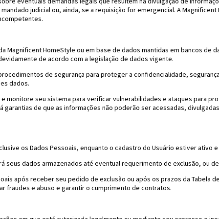
 sobre eventuais demandas legais que resultem na divulgação de informaçõ
or mandado judicial ou, ainda, se a requisição for emergencial. A Magnific
 incompetentes.
da Magnificent HomeStyle ou em base de dados mantidas em bancos de da
devidamente de acordo com a legislação de dados vigente.
 procedimentos de segurança para proteger a confidencialidade, seguranç
ses dados.
e monitore seu sistema para verificar vulnerabilidades e ataques para pr
á garantias de que as informações não poderão ser acessadas, divulgadas,
lusive os Dados Pessoais, enquanto o cadastro do Usuário estiver ativo 
á seus dados armazenados até eventual requerimento de exclusão, ou de 
oais após receber seu pedido de exclusão ou após os prazos da Tabela de
tar fraudes e abuso e garantir o cumprimento de contratos.