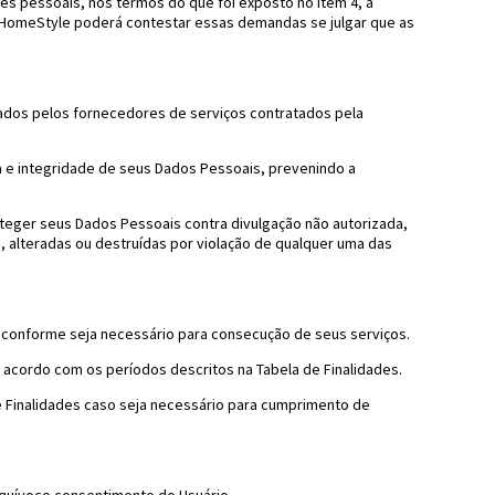
es pessoais, nos termos do que foi exposto no item 4, a
ent HomeStyle poderá contestar essas demandas se julgar que as
dos pelos fornecedores de serviços contratados pela
a e integridade de seus Dados Pessoais, prevenindo a
oteger seus Dados Pessoais contra divulgação não autorizada,
 alteradas ou destruídas por violação de qualquer uma das
e conforme seja necessário para consecução de seus serviços.
acordo com os períodos descritos na Tabela de Finalidades.
 Finalidades caso seja necessário para cumprimento de