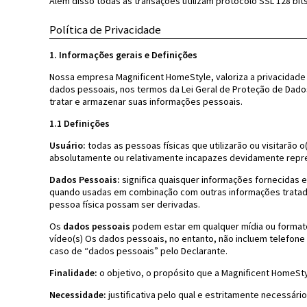
Além disso todas as transações utilizam protocolo SSL 128 bi
Política de Privacidade
1. Informações gerais e Definições
Nossa empresa Magnificent HomeStyle, valoriza a privacidade
dados pessoais, nos termos da Lei Geral de Proteção de Dado
tratar e armazenar suas informações pessoais.
1.1 Definições
Usuário:
todas as pessoas físicas que utilizarão ou visitarão o
absolutamente ou relativamente incapazes devidamente repre
Dados Pessoais:
significa quaisquer informações fornecidas e/
quando usadas em combinação com outras informações tratadas 
pessoa física possam ser derivadas.
Os
dados pessoais
podem estar em qualquer mídia ou formato
vídeo(s) Os dados pessoais, no entanto, não incluem telefone
caso de “dados pessoais” pelo Declarante.
Finalidade:
o objetivo, o propósito que a Magnificent HomeSty
Necessidade:
justificativa pelo qual e estritamente necessári