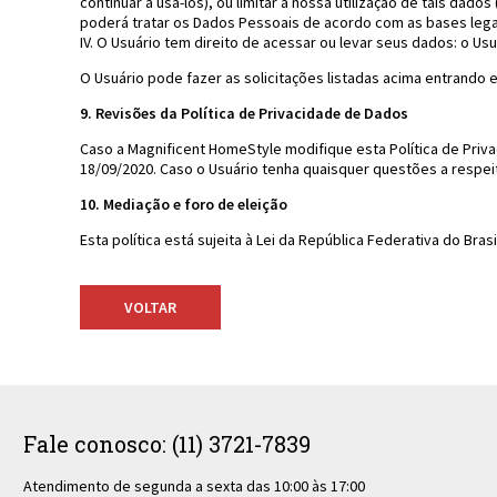
continuar a usá-los), ou limitar a nossa utilização de tais d
poderá tratar os Dados Pessoais de acordo com as bases legai
IV. O Usuário tem direito de acessar ou levar seus dados: o U
O Usuário pode fazer as solicitações listadas acima entrando
9. Revisões da Política de Privacidade de Dados
Caso a Magnificent HomeStyle modifique esta Política de Privac
18/09/2020. Caso o Usuário tenha quaisquer questões a respei
10. Mediação e foro de eleição
Esta política está sujeita à Lei da República Federativa do Br
Fale conosco: (11) 3721-7839
Atendimento de segunda a sexta das 10:00 às 17:00