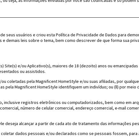
ts, ou seja, as informações enviadas por você são codificadas e só podem
 de seus usuários e criou esta Política de Privacidade de Dados para dem
s e demais leis sobre o tema, bem como descrever de que forma sua priva
(s) Site(s) e/ou Aplicativo(s), maiores de 18 (dezoito) anos ou emancipadas
sentados ou assistidos.
ou coletadas pela Magnificent HomeStyle e/ou suas afiliadas, por qualquer 
pela Magnificent HomeStyle identifiquem um indivíduo; ou (ll) por meio d
, inclusive registros eletrônicos ou computadorizados, bem como em arqu
 comercial, número de celular comercial, endereço comercial, e-mail comer
le deseja alcançar a partir de cada ato de tratamento das informações pes
o coletar dados pessoais e/ou declarados como se pessoais fossem, para at