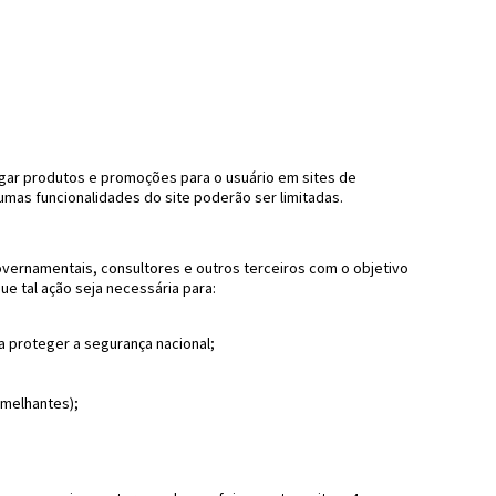
vulgar produtos e promoções para o usuário em sites de
umas funcionalidades do site poderão ser limitadas.
overnamentais, consultores e outros terceiros com o objetivo
ue tal ação seja necessária para:
ra proteger a segurança nacional;
emelhantes);