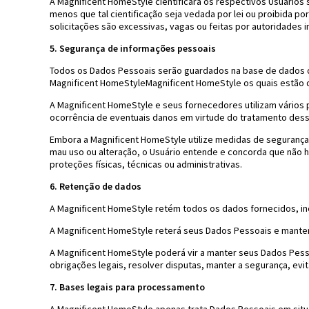
A Magnificent HomeStyle cientificará os respectivos Usuários
menos que tal cientificação seja vedada por lei ou proibida p
solicitações são excessivas, vagas ou feitas por autoridades
5. Segurança de informações pessoais
Todos os Dados Pessoais serão guardados na base de dados 
Magnificent HomeStyleMagnificent HomeStyle os quais estão 
A Magnificent HomeStyle e seus fornecedores utilizam vários
ocorrência de eventuais danos em virtude do tratamento des
Embora a Magnificent HomeStyle utilize medidas de segurança 
mau uso ou alteração, o Usuário entende e concorda que não h
proteções físicas, técnicas ou administrativas.
6. Retenção de dados
A Magnificent HomeStyle retém todos os dados fornecidos, inc
A Magnificent HomeStyle reterá seus Dados Pessoais e manter
A Magnificent HomeStyle poderá vir a manter seus Dados Pess
obrigações legais, resolver disputas, manter a segurança, evi
7. Bases legais para processamento