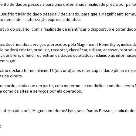
mento de dados pessoais para uma determinada finalidade prévia por parte
Usuário titular do dado pessoal / declarado, para que a Magnificent Home
to demande a autorização expressa do titular.
tivo do Usuário, com a finalidade de identificar o dispositivo e obter dad
ciais Usuários dos serviços oferecidos pela Magnificent HomeStyle, inclui
erá coletar, produzir, receptar, classificar, utilizar, acessar, reproduzir,
ar, transferir, difundir ou extrair os dados coletados, incluindo as informa
em vigor.
suário declara ter no mínimo 18 (dezoito) anos e ter capacidade plena e ex
s de direito.
concorde, ainda que em parte, com os termos e condições contidos nesta P
m como os sites e serviços por ela operados.
s oferecidos pela Magnificent HomeStyle, seus Dados Pessoais solicitados 
;