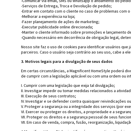
-Comunicar via email, SMS ou Whatsapp o andamento do pedid
-Serviços de Entrega, Troca e Devolução de pedido;
-Entrar em contato com o cliente no caso de problemas com o
-Melhorar a experiência na loja;
-Fazer planejamento de ações de marketing;
-Executar publicidade online direcionada;
-Manter o cliente informado sobre promoções e lançamento d
-Quando necessário em decorrência de obrigação legal, deter
Nosso site faz o uso de cookies para identificar usuários que 
parceiros. Caso o usuário seja contrário ao seu uso, cabe a e
3. Motivos legais para a divulgação de seus dados
Em certas circunstâncias, a Magnificent HomeStyle poderá div
de cumprir com a legislação aplicável ou com uma ordem ou inti
I. Cumprir com uma legislação que exija tal divulgação;
II. Investigar impedir ou tomar medidas relacionados a ativida
III. Execução de seus contratos;
IV. Investigar e se defender contra quaisquer reivindicações o
V. Proteger a segurança ou a integridade dos serviços (por
VI. Exercer ou proteger os direitos, a propriedade e a segur
VII. Proteger os direitos e a segurança pessoal de seus funcion
VII. Em caso de venda, compra, fusão, reorganização, liquidaç