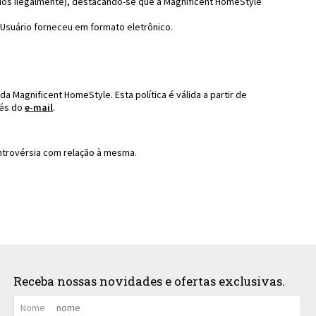
nados ilegalmente), destacando-se que a Magnificent HomeStyle
 Usuário forneceu em formato eletrônico.
a Magnificent HomeStyle. Esta política é válida a partir de
vés do
e-mail
.
controvérsia com relação à mesma.
Receba nossas novidades e ofertas exclusivas.
Nome