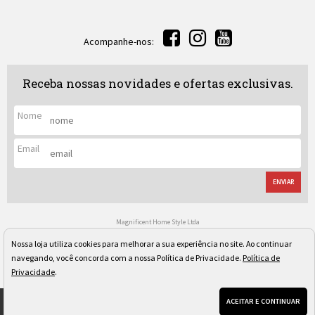
Acompanhe-nos:
Receba nossas novidades e ofertas exclusivas.
Nome
Email
ENVIAR
Magnificent Home Style Ltda
CNPJ: 04.080.097/0001-40
Rua Regente Leon Kaniefsky, 522 - Vl. Progredior
Nossa loja utiliza cookies para melhorar a sua experiência no site. Ao continuar
São Paulo/SP - Cep: 05617-030
navegando, você concorda com a nossa Política de Privacidade.
Política de
Os preços, quantidade em estoque e condições de pagamento apresentados neste site não valem
necessariamente para nossa loja física e podem sofrer alterações sem prévia notificação. Imagens
Privacidade
.
meramente ilustrativas. Pedidos sujeitos a análise e confirmação de dados.
ACEITAR E CONTINUAR