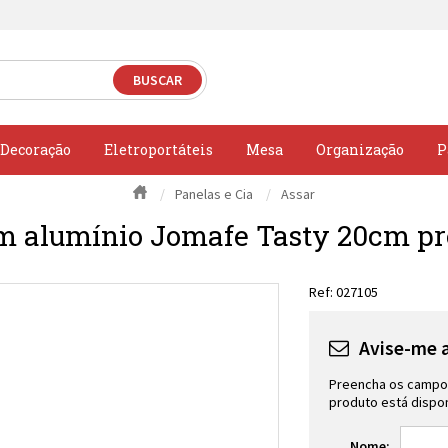
Decoração
Eletroportáteis
Mesa
Organização
P
Panelas e Cia
Assar
em alumínio Jomafe Tasty 20cm pr
027105
Avise-me 
Preencha os campos
produto está dispon
Nome: