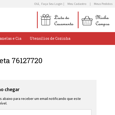
Olá,
Faça Seu Login
Meu Cadastro
Meus Pedidos
anelas e Cia
Utensílios de Cozinha
eta 76127720
ao chegar
 abaixo para receber um email notificando que este
ível.