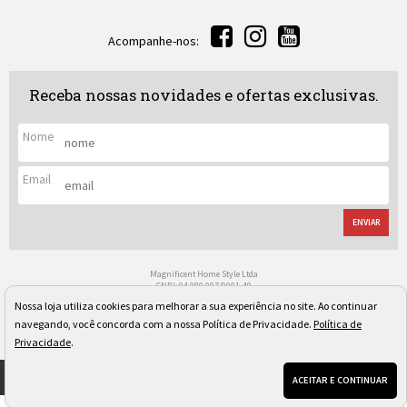
Acompanhe-nos:
Receba nossas novidades e ofertas exclusivas.
Nome
Email
ENVIAR
Magnificent Home Style Ltda
CNPJ: 04.080.097/0001-40
Rua Regente Leon Kaniefsky, 522 - Vl. Progredior
Nossa loja utiliza cookies para melhorar a sua experiência no site. Ao continuar
São Paulo/SP - Cep: 05617-030
Os preços, quantidade em estoque e condições de pagamento apresentados neste site não valem
navegando, você concorda com a nossa Política de Privacidade.
Política de
necessariamente para nossa loja física e podem sofrer alterações sem prévia notificação. Imagens
Privacidade
.
meramente ilustrativas. Pedidos sujeitos a análise e confirmação de dados.
ACEITAR E CONTINUAR