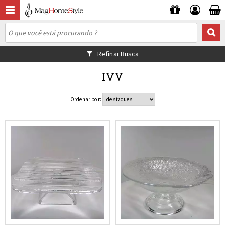
Refinar Busca
IVV
Ordenar por: