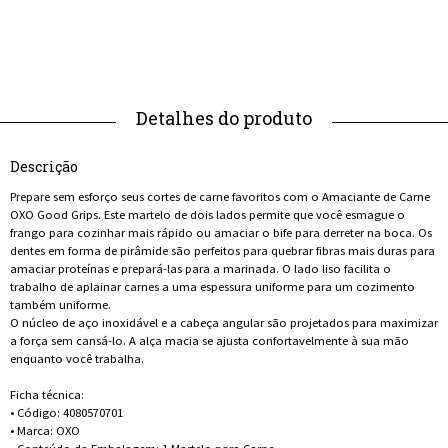
Descrição
Prepare sem esforço seus cortes de carne favoritos com o Amaciante de Carne
OXO Good Grips. Este martelo de dois lados permite que você esmague o
frango para cozinhar mais rápido ou amaciar o bife para derreter na boca. Os
dentes em forma de pirâmide são perfeitos para quebrar fibras mais duras para
amaciar proteínas e prepará-las para a marinada. O lado liso facilita o
trabalho de aplainar carnes a uma espessura uniforme para um cozimento
também uniforme.
O núcleo de aço inoxidável e a cabeça angular são projetados para maximizar
a força sem cansá-lo. A alça macia se ajusta confortavelmente à sua mão
enquanto você trabalha.
Ficha técnica:
• Código: 4080570701
• Marca: OXO