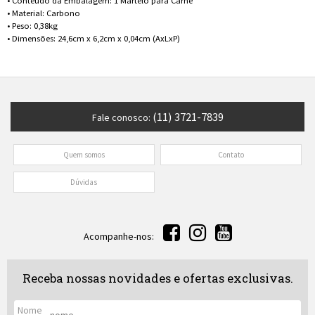
• Conteúdo da Embalagem: 1 Martelo para Carne
• Material: Carbono
• Peso: 0,38kg
• Dimensões: 24,6cm x 6,2cm x 0,04cm (AxLxP)
(11) 3721-7839
Fale conosco:
Quem somos
Contato
Dúvidas
Acompanhe-nos:
Receba nossas novidades e ofertas exclusivas.
Nome