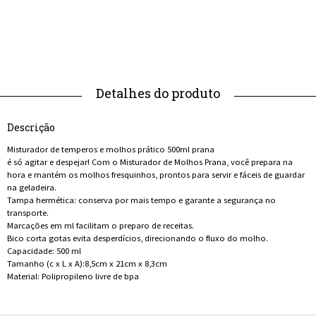
Descrição
Misturador de temperos e molhos prático 500ml prana
é só agitar e despejar! Com o Misturador de Molhos Prana, você prepara na
hora e mantém os molhos fresquinhos, prontos para servir e fáceis de guardar
na geladeira.
Tampa hermética: conserva por mais tempo e garante a segurança no
transporte.
Marcações em ml facilitam o preparo de receitas.
Bico corta gotas evita desperdícios, direcionando o fluxo do molho.
Capacidade: 500 ml
Tamanho (c x L x A):8,5cm x 21cm x 8,3cm
Material: Polipropileno livre de bpa