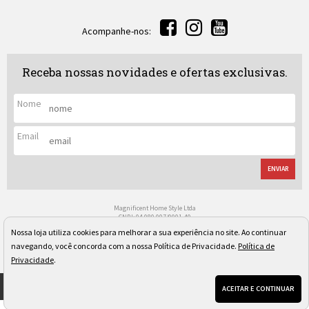
Acompanhe-nos:
Receba nossas novidades e ofertas exclusivas.
Nome
Email
ENVIAR
Magnificent Home Style Ltda
CNPJ: 04.080.097/0001-40
Rua Regente Leon Kaniefsky, 522 - Vl. Progredior
Nossa loja utiliza cookies para melhorar a sua experiência no site. Ao continuar
São Paulo/SP - Cep: 05617-030
Os preços, quantidade em estoque e condições de pagamento apresentados neste site não valem
navegando, você concorda com a nossa Política de Privacidade.
Política de
necessariamente para nossa loja física e podem sofrer alterações sem prévia notificação. Imagens
Privacidade
.
meramente ilustrativas. Pedidos sujeitos a análise e confirmação de dados.
ACEITAR E CONTINUAR