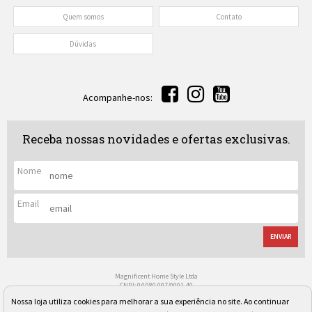
Quem somos
Contato
Dúvidas
Acompanhe-nos:
Receba nossas novidades e ofertas exclusivas.
Nome
Email
ENVIAR
Magnificent Home Style Ltda
CNPJ: 04.080.097/0001-40
Rua Regente Leon Kaniefsky, 522 - Vl. Progredior
Nossa loja utiliza cookies para melhorar a sua experiência no site. Ao continuar
São Paulo/SP - Cep: 05617-030