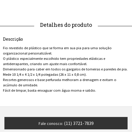
Descrição
Fio revestido de plástico que se forma em sua pia para uma solução
organizacional personalizável.
O plástico especialmente escolhido tem propriedades elásticas e
antiderrapantes, criando um ajuste mais confortável.
Dimensionado para caber em todos os gargalos de torneiras e paredes de pia.
Mede 10 1/4 x 4 1/2 x 1/4 polegadas (26 x 11 x 0,8 cm).
Recortes generosos e base perfurada melhoram a drenagem e evitam o
acúmulo de umidade.
Fácil de limpar, basta enxaguar com água morna e sabão.
(11) 3721-7839
Fale conosco: