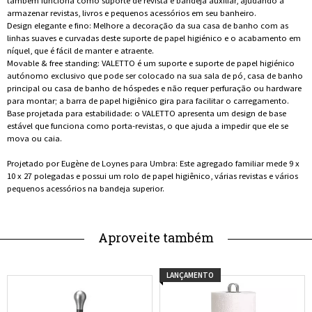
também funciona como suporte de revista e bandeja auxiliar, ajudando a
armazenar revistas, livros e pequenos acessórios em seu banheiro.
Design elegante e fino: Melhore a decoração da sua casa de banho com as
linhas suaves e curvadas deste suporte de papel higiénico e o acabamento em
níquel, que é fácil de manter e atraente.
Movable & free standing: VALETTO é um suporte e suporte de papel higiénico
autónomo exclusivo que pode ser colocado na sua sala de pó, casa de banho
principal ou casa de banho de hóspedes e não requer perfuração ou hardware
para montar; a barra de papel higiênico gira para facilitar o carregamento.
Base projetada para estabilidade: o VALETTO apresenta um design de base
estável que funciona como porta-revistas, o que ajuda a impedir que ele se
mova ou caia.
Projetado por Eugène de Loynes para Umbra: Este agregado familiar mede 9 x
10 x 27 polegadas e possui um rolo de papel higiênico, várias revistas e vários
pequenos acessórios na bandeja superior.
Aproveite também
LANÇAMENTO