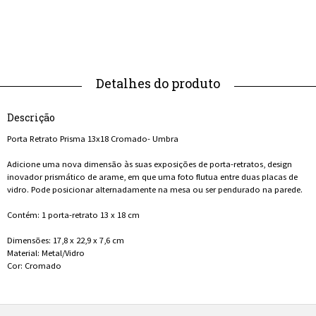
Descrição
Porta Retrato Prisma 13x18 Cromado- Umbra
Adicione uma nova dimensão às suas exposições de porta-retratos, design
inovador prismático de arame, em que uma foto flutua entre duas placas de
vidro. Pode posicionar alternadamente na mesa ou ser pendurado na parede.
Contém: 1 porta-retrato 13 x 18 cm
Dimensões: 17,8 x 22,9 x 7,6 cm
Material: Metal/Vidro
Cor: Cromado