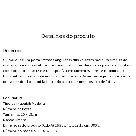
Descrição
O Lookout é um porta-retratos angular exclusivo e tem moldura simples de
madeira maciça. Perfeito sobre um móvel ou pendurado na parede, o Lookout
comporta fotos 10x15 e está disponível em diferentes cores. A moldura do
Lookout tem formato de um quadrado perfeito. Assim, você pode usar vários
porta-retratos Lookout lado a lado para criar um mosaico de fotos.
Cor : Natural
Tipo de material: ‎Madeira
Número de Peças: 1
Tamanho: 10 x 15cm
Marca: ‎Umbra
Dimensões do produto (CxLxA) 16,36 x 4,5 x 17,15 cm; 380 g
Número do modelo: 1016768-390