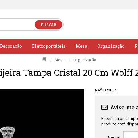
Decoração
Eletroportáteis
Mesa
Organização
P
Mesa
Organização
ijeira Tampa Cristal 20 Cm Wolff 
020014
Avise-me 
Preencha os campos
produto está dispon
Nome: