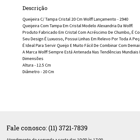
Descrição
Queijeira C/ Tampa Cristal 20 Cm Wolff Lançamento - 2940
Queijeira Com Tampa Em Cristal Modelo Alexandria Da Wolff.
Produto Fabricado Em Cristal Com Acréscimo De Chumbo, É Com
Seu Design É Luxuoso, Possui Linhas Em Relevo Por Toda A Peç
É Ideal Para Servir Queijo E Muito Fácil De Combinar Com Demais
A Marca Wolff Sempre Está Antenada Nas Tendências Mundiais E
Dimensões
Altura - 12.5 Cm
Diâmetro - 20 Cm
Fale conosco: (11) 3721-7839
Atendimento de segunda a sexta das 10:00 às 17:00