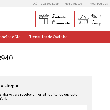
Olá,
Faça Seu Login
Meu Cadastro
Meus Pedidos
anelas e Cia
Utensílios de Cozinha
2940
ao chegar
 abaixo para receber um email notificando que este
ível.