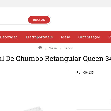
Decoração
Eletroportáteis
Mesa
Organização
P
Mesa
Servir
tal De Chumbo Retangular Queen 3
004135