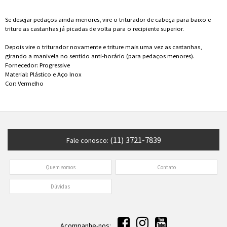
Se desejar pedaços ainda menores, vire o triturador de cabeça para baixo e
triture as castanhas já picadas de volta para o recipiente superior.
Depois vire o triturador novamente e triture mais uma vez as castanhas,
girando a manivela no sentido anti-horário (para pedaços menores).
Fornecedor: Progressive
Material: Plástico e Aço Inox
Cor: Vermelho
(11) 3721-7839
Fale conosco:
Quem somos
Contato
Dúvidas
Acompanhe-nos: