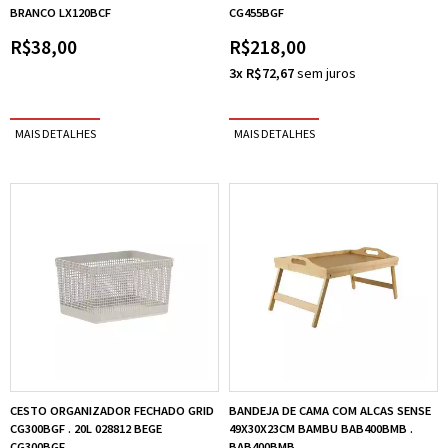
BRANCO LX120BCF
CG455BGF
R$38,00
R$218,00
3x R$72,67
CESTO ORGANIZADOR FECHADO GRID
BANDEJA DE CAMA COM ALCAS SENSE
CG300BGF . 20L 028812 BEGE
49X30X23CM BAMBU BAB400BMB .
CG300BGF
BAB400BMB