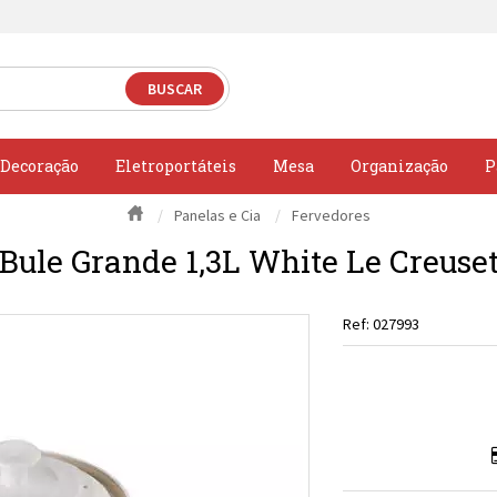
Decoração
Eletroportáteis
Mesa
Organização
P
Panelas e Cia
Fervedores
Bule Grande 1,3L White Le Creuse
027993