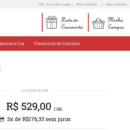
Olá,
Faça Seu Login
Meu Cadastro
Meus Pedidos
anelas e Cia
Utensílios de Cozinha
t
R$
529,00
/ un.
3x de R$176,33