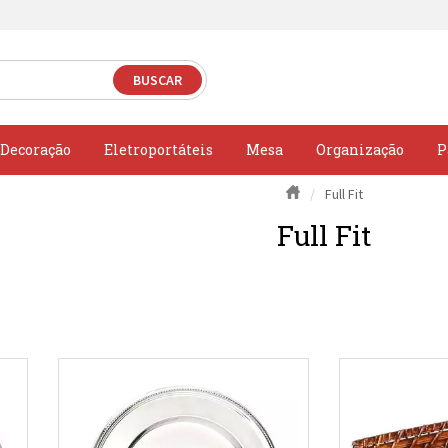
Decoração
Eletroportáteis
Mesa
Organização
P
Full Fit
Full Fit