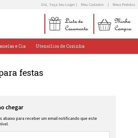
Olá,
Faça Seu Login
Meu Cadastro
Meus Pedidos
anelas e Cia
Utensílios de Cozinha
para festas
ao chegar
 abaixo para receber um email notificando que este
ível.