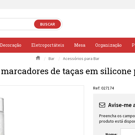
Decoração
Eletroportáteis
Mesa
Organização
P
Bar
Acessórios para Bar
 marcadores de taças em silicone 
027174
Avise-me 
Preencha os campos
produto está dispon
Nome: