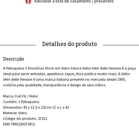
Descrição
A Petisqueira 3 Divisórias 41cm em Vidro Fenice Vidivi Vetri delle Venezie é a peça
ideal para servir entradas, aperitivos, tapas, frios patês e muito mais. A Vidivi
Vetri delle Venezie é uma marca italiana presente no mercado desde 1905,
notória pela qualidade, transparência e design de seus vidros.
Marca: Full Fit / Vidivi
Contém: 1 Petisqueira
Dimensões: 41 x 11,5 x 2,8 cm (C x L x A)
Material: Vidro
Código do produto: 27211
EAN ‎7893220272912