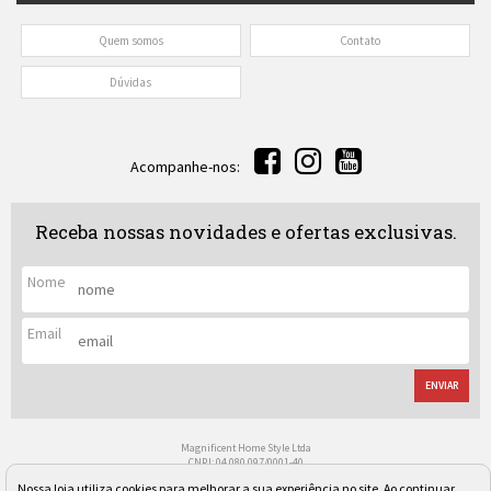
Quem somos
Contato
Dúvidas
Acompanhe-nos:
Receba nossas novidades e ofertas exclusivas.
Nome
Email
ENVIAR
Magnificent Home Style Ltda
CNPJ: 04.080.097/0001-40
Rua Regente Leon Kaniefsky, 522 - Vl. Progredior
Nossa loja utiliza cookies para melhorar a sua experiência no site. Ao continuar
São Paulo/SP - Cep: 05617-030