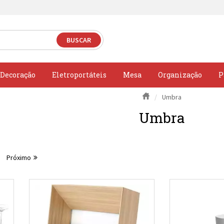
Decoração
Eletroportáteis
Mesa
Organização
P
Umbra
Umbra
Próximo