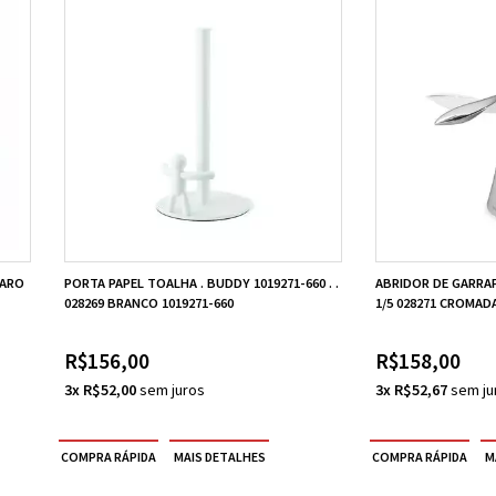
LARO
PORTA PAPEL TOALHA . BUDDY 1019271-660 . .
ABRIDOR DE GARRAFA
028269 BRANCO 1019271-660
1/5 028271 CROMADA
R$156,00
R$158,00
3x R$52,00
3x R$52,67