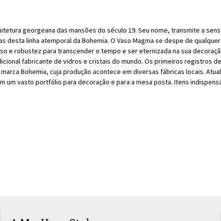
itetura georgeana das mansões do século 19. Seu nome, transmite a sensaç
ormas desta linha atemporal da Bohemia. O Vaso Magma se despe de qualquer
o e robustez para transcender o tempo e ser eternizada na sua decoração 
icional fabricante de vidros e cristais do mundo. Os primeiros registros 
 marca Bohemia, cuja produção acontece em diversas fábricas locais. Atua
 com um vasto portfólio para decoração e para a mesa posta. Itens indispe