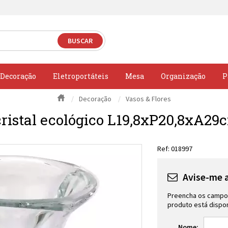
Decoração
Eletroportáteis
Mesa
Organização
P
Decoração
Vasos & Flores
ristal ecológico L19,8xP20,8xA
018997
Avise-me 
Preencha os campos
produto está dispon
Nome: