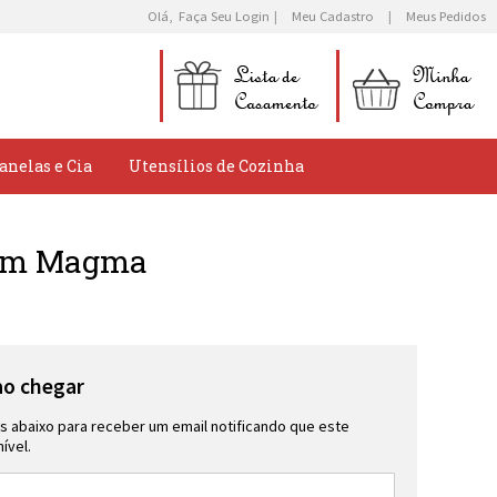
Olá,
Faça Seu Login
Meu Cadastro
Meus Pedidos
anelas e Cia
Utensílios de Cozinha
29cm Magma
ao chegar
 abaixo para receber um email notificando que este
ível.