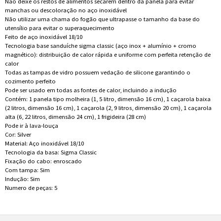
Não deixe os restos de alimentos secarem dentro da panela para evitar
manchas ou descoloração no aço inoxidável
Não utilizar uma chama do fogão que ultrapasse o tamanho da base do
utensílio para evitar o superaquecimento
Feito de aço inoxidável 18/10
Tecnologia base sanduíche sigma classic (aço inox + alumínio + cromo
magnético): distribuição de calor rápida e uniforme com perfeita retenção de
calor
Todas as tampas de vidro possuem vedação de silicone garantindo o
cozimento perfeito
Pode ser usado em todas as fontes de calor, incluindo a indução
Contém: 1 panela tipo molheira (1, 5 litro, dimensão 16 cm), 1 caçarola baixa
(2 litros, dimensão 16 cm), 1 caçarola (2, 9 litros, dimensão 20 cm), 1 caçarola
alta (6, 22 litros, dimensão 24 cm), 1 frigideira (28 cm)
Pode ir à lava-louça
Cor: Silver
Material: Aço inoxidável 18/10
Tecnologia da basa: Sigma Classic
Fixação do cabo: enroscado
Com tampa: Sim
Indução: Sim
Numero de peças: 5