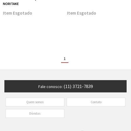
NORITAKE
Esgotado
Esgotado
1
(11) 3721-7839
Fale conosco:
Quem somos
Contato
Dúvidas